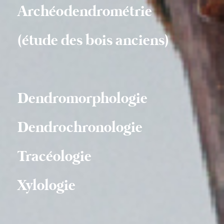
Archéodendrométrie
(étude des bois anciens)
Dendromorphologie
Dendrochronologie
Tracéologie
Xylologie